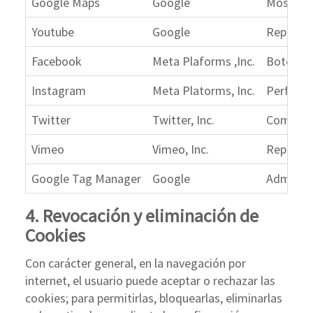
Google Maps
Google
Mostrar 
Youtube
Google
Reproduc
Facebook
Meta Plaforms ,Inc.
Botón 'M
Instagram
Meta Platorms, Inc.
Perfil s
Twitter
Twitter, Inc.
Comparti
Vimeo
Vimeo, Inc.
Reproduc
Google Tag Manager
Google
Administ
4. Revocación y eliminación de
Cookies
Con carácter general, en la navegación por
internet, el usuario puede aceptar o rechazar las
cookies; para permitirlas, bloquearlas, eliminarlas