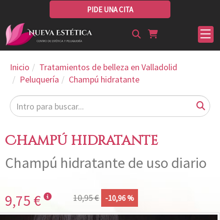
PIDE UNA CITA
Inicio
Tratamientos de belleza en Valladolid
Peluquería
Champú hidratante
Champú hidratante
Champú hidratante de uso diario
9,75 €
10,95 €
-10,96 %