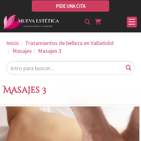
PIDE UNA CITA
Inicio
Tratamientos de belleza en Valladolid
Masajes
Masajes 3
Masajes 3